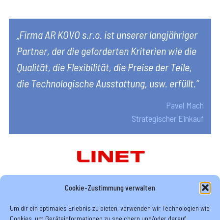
„Firma AR KOVO s.r.o. ist unserer langjähriger
Partner, der die geforderten Kriterien wie die
Qualität, die Flexibilität, die Preise der Teile,
die Technologische Ausstattung, usw. erfüllt.“
Pavel Mach
Strategischer Einkauf
r
f
Cookie-Zustimmung verwalten
Um dir ein optimales Erlebnis zu bieten, verwenden wir Technologien wie
Cookies, um Geräteinformationen zu speichern und/oder darauf