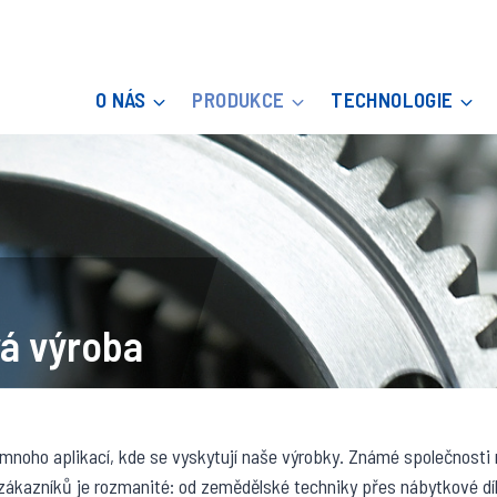
O NÁS
PRODUKCE
TECHNOLOGIE
á výroba
mnoho aplikací, kde se vyskytují naše výrobky. Známé společnosti 
zákazníků je rozmanité: od zemědělské techniky přes nábytkové díl