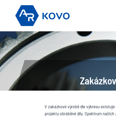
Přeskočit
na
obsah
Zakázkov
V zakázkové výrobě dle výkresu existuje 
projekty obráběné díly. Spektrum našich 