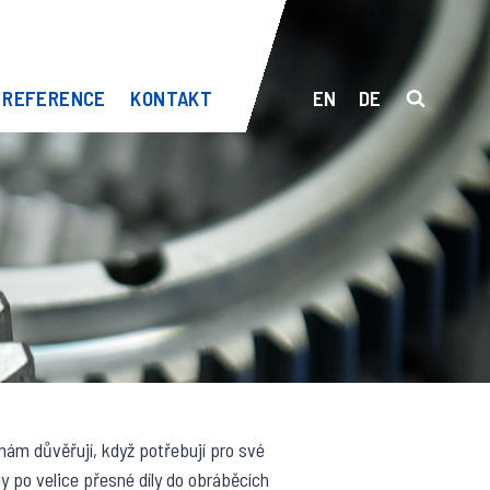
REFERENCE
KONTAKT
EN
DE
nám důvěřují, když potřebují pro své
y po velice přesné díly do obráběcích